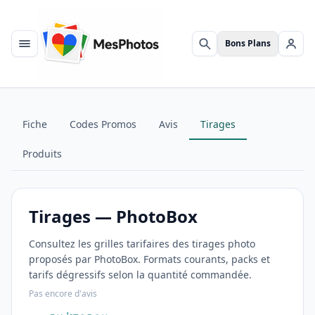
Bons Plans
Menu
Rechercher
Se c
Fiche
Codes Promos
Avis
Tirages
Produits
Tirages — PhotoBox
Consultez les grilles tarifaires des tirages photo
proposés par PhotoBox. Formats courants, packs et
tarifs dégressifs selon la quantité commandée.
Pas encore d'avis