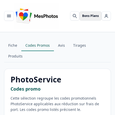
Bons Plans
Menu
Rechercher
Se c
Fiche
Codes Promos
Avis
Tirages
Produits
PhotoService
Codes promo
Cette sélection regroupe les codes promotionnels
PhotoService applicables aux réduction sur frais de
port. Les codes promo listés précisent le.